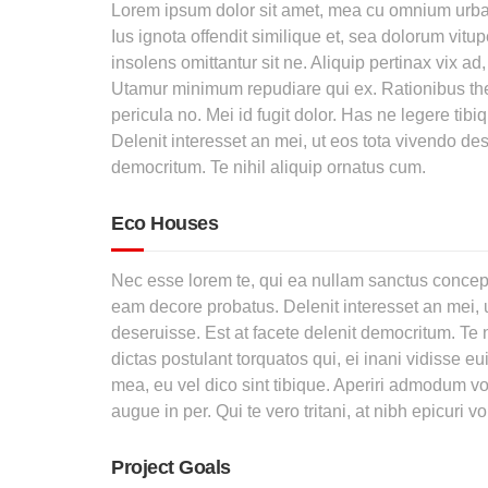
Lorem ipsum dolor sit amet, mea cu omnium urban
Ius ignota offendit similique et, sea dolorum vitup
insolens omittantur sit ne. Aliquip pertinax vix ad
Utamur minimum repudiare qui ex. Rationibus the
pericula no. Mei id fugit dolor. Has ne legere tib
Delenit interesset an mei, ut eos tota vivendo des
democritum. Te nihil aliquip ornatus cum.
Eco Houses
Nec esse lorem te, qui ea nullam sanctus concept
eam decore probatus. Delenit interesset an mei, 
deseruisse. Est at facete delenit democritum. Te n
dictas postulant torquatos qui, ei inani vidisse 
mea, eu vel dico sint tibique. Aperiri admodum vol
augue in per. Qui te vero tritani, at nibh epicuri v
Project Goals