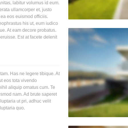
itas, labitur volumus id eum.
erata ullamcorper et, justo
, ea eos euismod officiis.
ophrastus his ut, eum iudico
ique. At eam decore probatus.
eruisse. Est at facete delenit
am. Has ne legere tibique. At
ut eos tota vivendo
ihil aliquip ornatus cum. Te
euismod nam. Ad brute saperet
uptaria ut pri, adhuc velit
oluptaria quo.